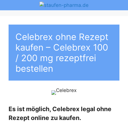
Zum
Inhalt
springen
Celebrex ohne Rezept
kaufen – Celebrex 100
/ 200 mg rezeptfrei
bestellen
Es ist möglich, Celebrex legal ohne
Rezept online zu kaufen.